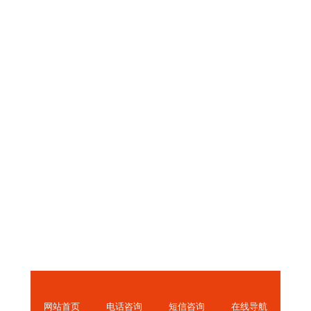
电动升降平台
可倾斜式升降机
蜘蛛自臂式升降平...
移动式铝合金高空...
四桅柱自行走铝合...
双柱铝合金自行走...
短信咨询
网站首页
在线导航
电话咨询
双柱放到升降平台
手摇铝合金升降平...