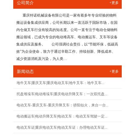
公司简介
+更多
重庆特诺机械设备有限公司是一家有着多年专业经验的物料
搬运设备集成供应商，公司长期以来一直活跃于国际市场，在国
内仓储叉车行业有较高的知名度。公司一直专注于电动仓储物料
搬运领域，已成为专业的电动堆高车、电动搬运车、叉车等设备
集成供应及服务。 公司强调社会责任，以“节能环保，低碳高
效”为企业使命，致力于通过辛勤工作、持续创新、降低成本、
减少资源消耗及污染，为人类…
新闻动态
+更多
地牛叉车|重庆叉车|重庆电动叉车|地牛叉车：地牛叉车...
托盘堆垛车|电动堆垛车|重庆电动升降叉车：一次双托盘...
电动叉车-重庆叉车-重庆升降叉车：骄阳似火，来台一台...
电动搬运车|电动升降叉车|电动叉车：电动叉车驾驶一定...
电动叉车证|重庆电动叉车|电动叉车证：办理电动叉车证...