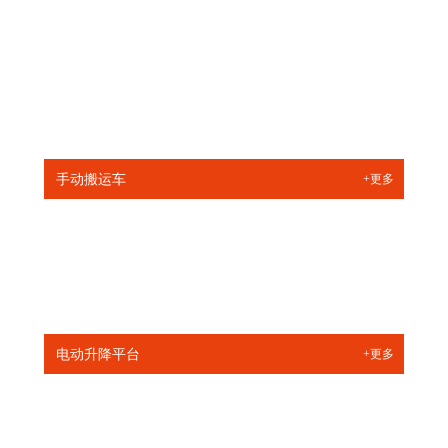
CPC(D)30...
CPC(Q)D1...
CPC(Q)D2...
CPC(Q)D3...
手动搬运车
+更多
EPB3000 ...
SYBC-5T ...
电动升降平台
+更多