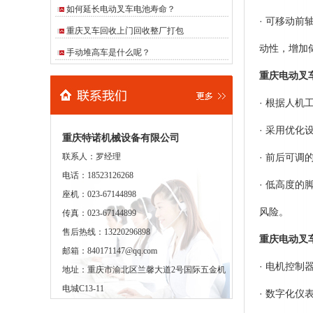
如何延长电动叉车电池寿命？
· 可移动
重庆叉车回收上门回收整厂打包
动性，增加
手动堆高车是什么呢？
重庆电动叉
· 根据人
· 采用优
重庆特诺机械设备有限公司
联系人：罗经理
· 前后可
电话：18523126268
· 低高度
座机：023-67144898
风险。
传真：023-67144899
售后热线：13220296898
重庆电动叉
邮箱：840171147@qq.com
· 电机控
地址：重庆市渝北区兰馨大道2号国际五金机
电城C13-11
· 数字化