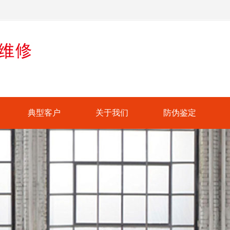
典型客户
关于我们
防伪鉴定