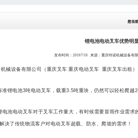
您当
锂电池电动叉车优势明
发布时间：2019/7/18 来源：
重庆特诺机械设备有
机械设备有限公司（重庆叉车 重庆电动叉车 重庆叉车出租）
准锂电池3吨电动叉车，载重3.5吨重块，仍然可以轻松爬越2
电池电动叉车对于叉车工作量大，有时候需要冒雨作业需求的
解决了传统物流客户对电动叉车超载、防水、爬坡的需求！