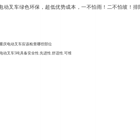
动叉车绿色环保，超低优势成本，
一不怕雨！二不怕坡！排
重庆电动叉车应该检查哪些部位
电动叉车5吨具备安全性.先进性.舒适性.可维