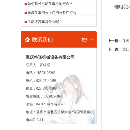
如何延长电动叉车电池寿命？
锂电池电
重庆叉车回收上门回收整厂打包
手动堆高车是什么呢？
上一篇：
保养
下一篇：
重庆
重庆特诺机械设备有限公司
联系人：罗经理
电话：18523126268
座机：023-67144898
传真：023-67144899
售后热线：13220296898
邮箱：840171147@qq.com
地址：重庆市渝北区兰馨大道2号国际五金机
电城C13-11