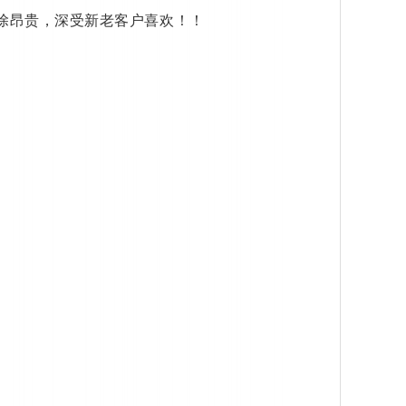
除昂贵，
深受新老客户喜欢！！