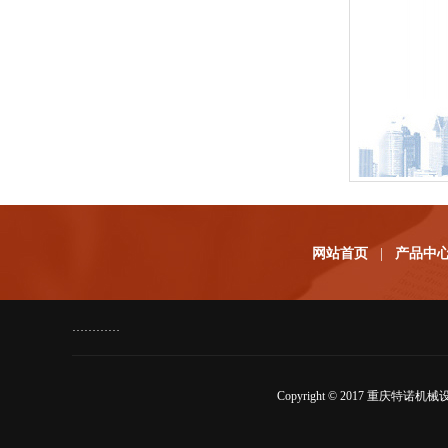
网站首页
|
产品中
…………
Copyright © 2017
重庆特诺机械