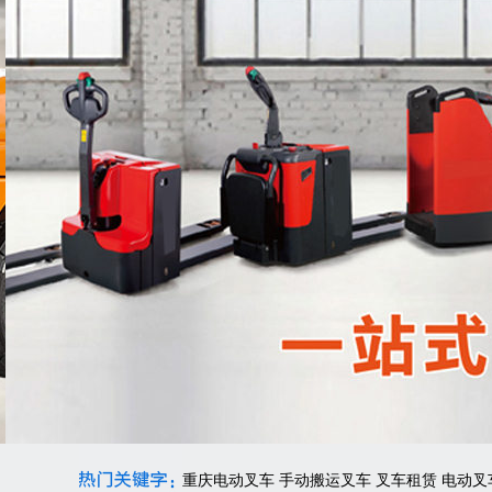
重庆电动叉车
手动搬运叉车
叉车租赁
电动叉