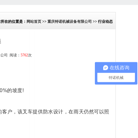
前所在的位置是：
网站首页
>>
重庆特诺机械设备有限公司
>> 行业动态
显
限公司
阅读：
5762
次
在线咨询
特诺机械
0%的坡度!
客户，该叉车提供防水设计，在雨天仍然可以照