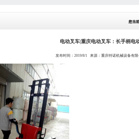
您当
电动叉车|重庆电动叉车：长手柄电
发布时间：2019/8/1 来源：
重庆特诺机械设备有限