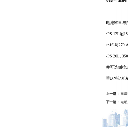
稳健可靠的
电池容量与
•PS 12
•p16l与27
•PS 20L
并可选侧拉
重庆特诺机
上一篇：
重庆
下一篇：
电动