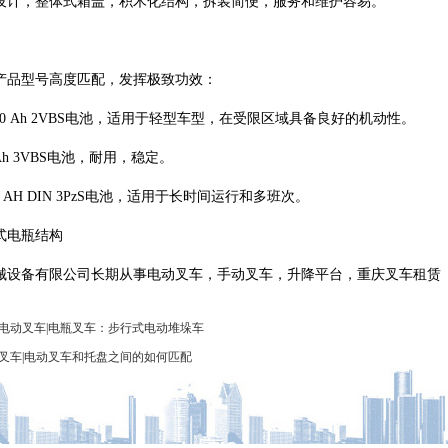
设计，整体式箱盖，积木化结构，拆装简便，服务和维护容易。
产品型号高度匹配，发挥极致功效：
L配180 Ah 2VBS电池，适用于轻型车型，在受限区域具备良好的机动性。
0 Ah 3VBS电池，耐用，稳定。
, 350 AH DIN 3PzS电池，适用于长时间运行和多班次。
式电瓶结构
械设备有限公司长期从事电动叉车，手动叉车，升降平台，重庆叉车租赁
电动叉车|电瓶叉车：步行式电动堆垛车
叉车|电动叉车和托盘之间的如何匹配