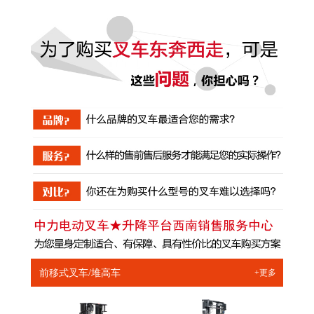
前移式叉车/堆高车
+更多