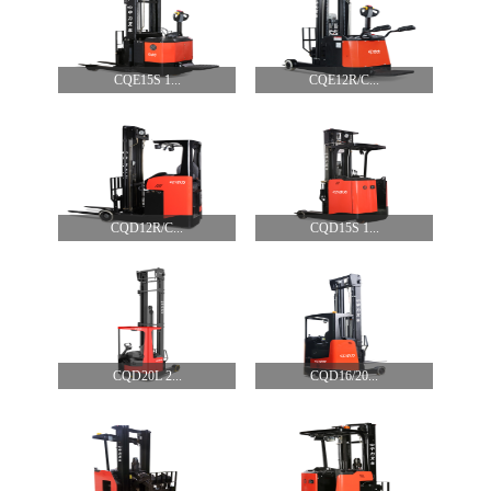
CQE15S 1...
CQE12R/C...
CQD12R/C...
CQD15S 1...
CQD20L 2...
CQD16/20...