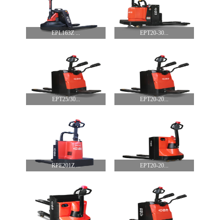
EPL163Z ...
EPT20-30...
EPT25/30...
EPT20-20...
RPE201Z ...
EPT20-20...