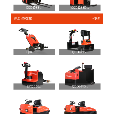
CQD15SS ...
CQD12SSD...
电动牵引车
+更多
QDD10 1....
QDD10/15...
EPT20-30...
QDD30/45...