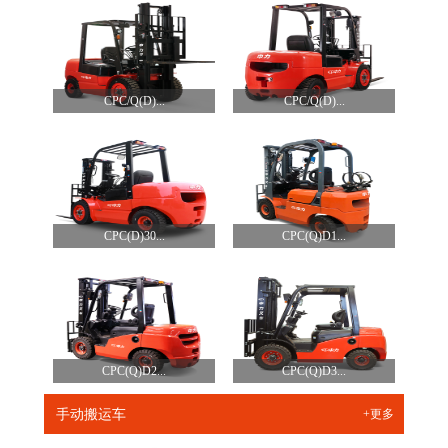
CPC/Q(D)...
CPC/Q(D)...
CPC(D)30...
CPC(Q)D1...
CPC(Q)D2...
CPC(Q)D3...
手动搬运车
+更多