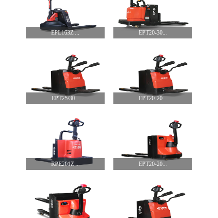
EPL163Z ...
EPT20-30...
EPT25/30...
EPT20-20...
RPE201Z ...
EPT20-20...