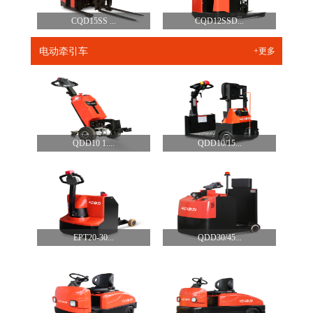
CQD15SS ...
CQD12SSD...
电动牵引车
+更多
QDD10 1....
QDD10/15...
EPT20-30...
QDD30/45...