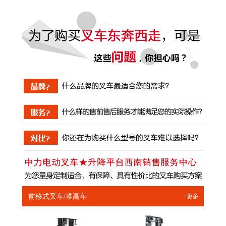
前移式叉车/堆高车
+更多