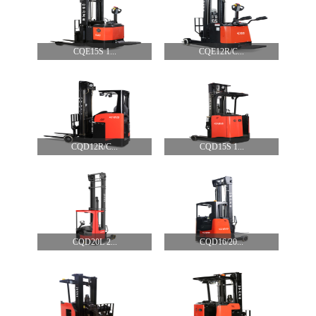
CQE15S 1...
CQE12R/C...
CQD12R/C...
CQD15S 1...
CQD20L 2...
CQD16/20...