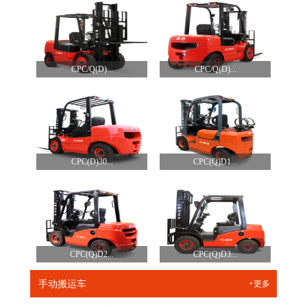
CPC/Q(D)...
CPC/Q(D)...
CPC(D)30...
CPC(Q)D1...
CPC(Q)D2...
CPC(Q)D3...
手动搬运车
+更多