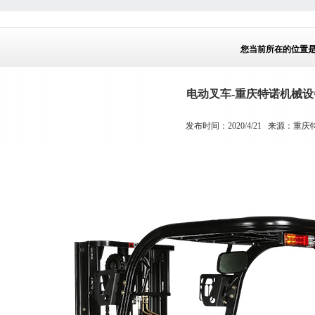
您当前所在的位置
电动叉车-重庆特诺机械
发布时间：2020/4/21 来源：
重庆