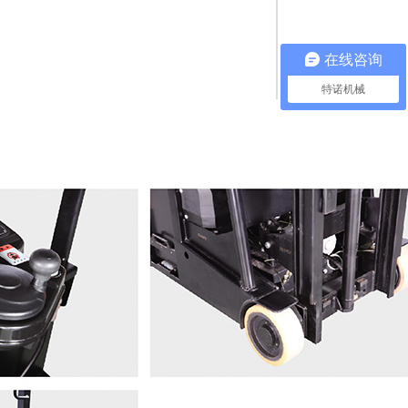
在线咨询
特诺机械