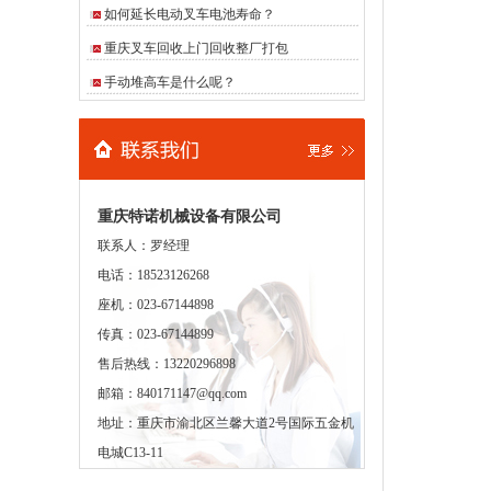
如何延长电动叉车电池寿命？
重庆叉车回收上门回收整厂打包
手动堆高车是什么呢？
重庆特诺机械设备有限公司
联系人：罗经理
电话：18523126268
座机：023-67144898
传真：023-67144899
售后热线：13220296898
邮箱：840171147@qq.com
地址：重庆市渝北区兰馨大道2号国际五金机
电城C13-11