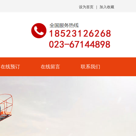
设为首页
|
加入收藏
在线预订
在线留言
联系我们