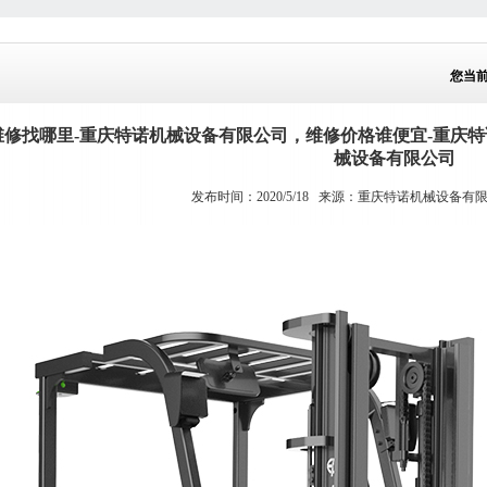
您当
维修找哪里-重庆特诺机械设备有限公司，维修价格谁便宜-重庆特
械设备有限公司
发布时间：2020/5/18 来源：
重庆特诺机械设备有