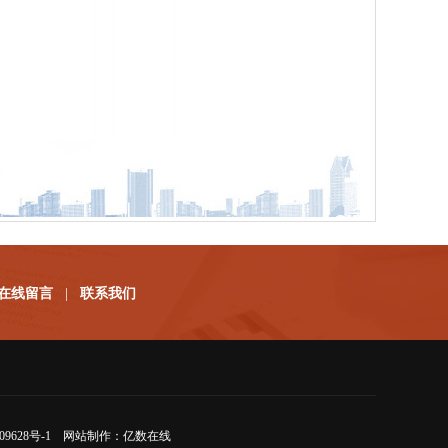
在线留言
|
联系我们
628号-1
网站制作：亿数在线