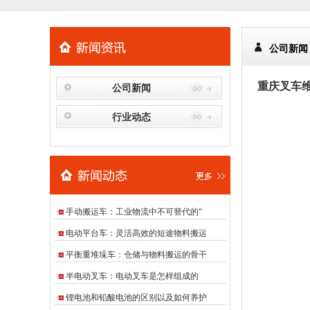
公司新闻
重庆叉车
公司新闻
行业动态
手动搬运车：工业物流中不可替代的“
电动平台车：灵活高效的短途物料搬运
平衡重堆垛车：仓储与物料搬运的骨干
半电动叉车：电动叉车是怎样组成的
锂电池和铅酸电池的区别以及如何养护