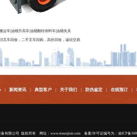
搬运车|油桶升高车|油桶翻转倒料车|油桶夹具
旧叉车回收，二手叉车回购，高价回收，诚信交易
心
|
新闻资讯
|
典型客户
|
关于我们
|
防伪鉴定
|
在线预订
|
设备有限公司
版权所有 网址：
www.tenuojixie.com
备案/许可证编号为：渝ICP备16009