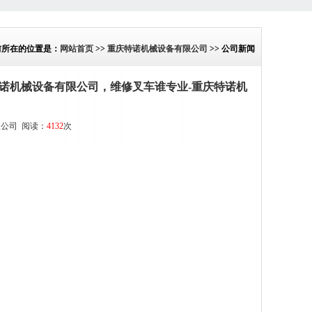
前所在的位置是：
网站首页
>>
重庆特诺机械设备有限公司
>> 公司新闻
诺机械设备有限公司，维修叉车谁专业-重庆特诺机
限公司
阅读：
4132
次