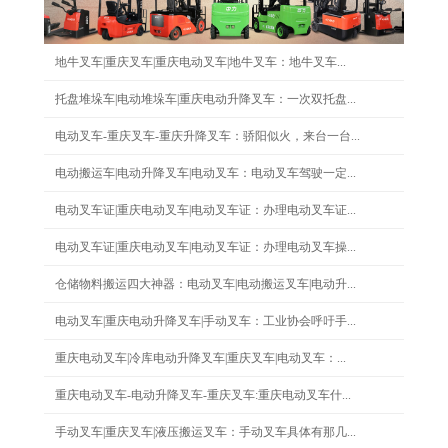
地牛叉车|重庆叉车|重庆电动叉车|地牛叉车：地牛叉车...
托盘堆垛车|电动堆垛车|重庆电动升降叉车：一次双托盘...
电动叉车-重庆叉车-重庆升降叉车：骄阳似火，来台一台...
电动搬运车|电动升降叉车|电动叉车：电动叉车驾驶一定...
电动叉车证|重庆电动叉车|电动叉车证：办理电动叉车证...
电动叉车证|重庆电动叉车|电动叉车证：办理电动叉车操...
仓储物料搬运四大神器：电动叉车|电动搬运叉车|电动升...
电动叉车|重庆电动升降叉车|手动叉车：工业协会呼吁手...
重庆电动叉车|冷库电动升降叉车|重庆叉车|电动叉车：...
重庆电动叉车-电动升降叉车-重庆叉车:重庆电动叉车什...
手动叉车|重庆叉车|液压搬运叉车：手动叉车具体有那几...