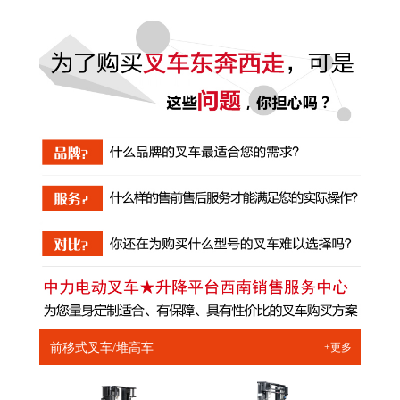
前移式叉车/堆高车
+更多