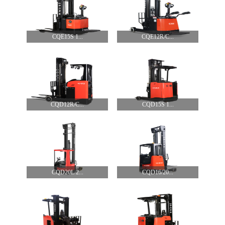
CQE15S 1...
CQE12R/C...
CQD12R/C...
CQD15S 1...
CQD20L 2...
CQD16/20...