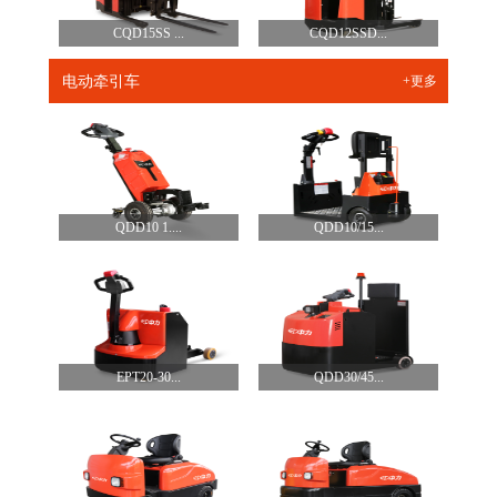
CQD15SS ...
CQD12SSD...
电动牵引车
+更多
QDD10 1....
QDD10/15...
EPT20-30...
QDD30/45...