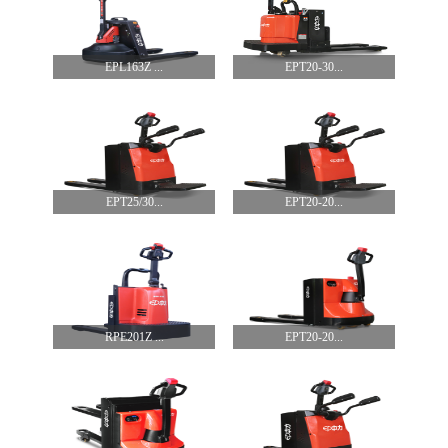
EPL163Z ...
EPT20-30...
EPT25/30...
EPT20-20...
RPE201Z ...
EPT20-20...