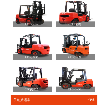
CPC/Q(D)...
CPC/Q(D)...
CPC(D)30...
CPC(Q)D1...
CPC(Q)D2...
CPC(Q)D3...
手动搬运车
+更多