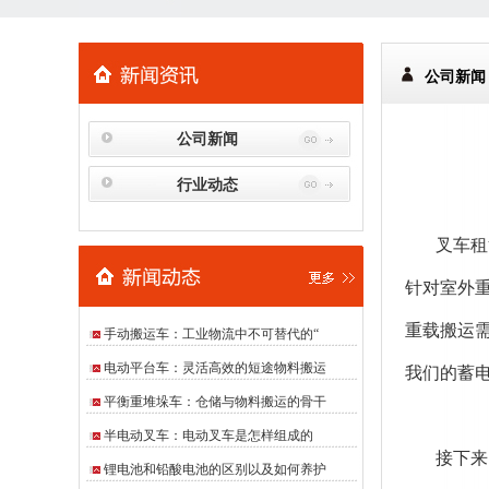
公司新闻
公司新闻
行业动态
叉车租赁
针对室外重
重载搬运
手动搬运车：工业物流中不可替代的“
电动平台车：灵活高效的短途物料搬运
我们的蓄
平衡重堆垛车：仓储与物料搬运的骨干
半电动叉车：电动叉车是怎样组成的
接下来
锂电池和铅酸电池的区别以及如何养护