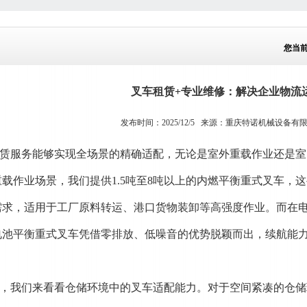
您当
叉车租赁+专业维修：解决企业物流
发布时间：2025/12/5 来源：
重庆特诺机械设备有
服务能够实现全场景的精确适配，无论是室外重载作业还是室
载作业场景，我们提供1.5吨至8吨以上的内燃平衡重式叉车，
需求，适用于工厂原料转运、港口货物装卸等高强度作业。而在
电池平衡重式叉车凭借零排放、低噪音的优势脱颖而出，续航能
，我们来看看仓储环境中的叉车适配能力。对于空间紧凑的仓储