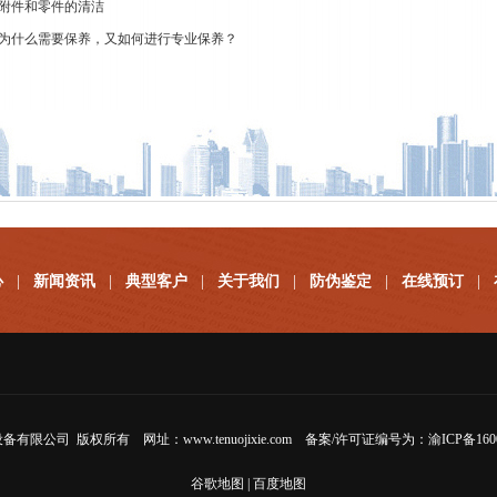
附件和零件的清洁
为什么需要保养，又如何进行专业保养？
心
|
新闻资讯
|
典型客户
|
关于我们
|
防伪鉴定
|
在线预订
|
设备有限公司
版权所有 网址：
www.tenuojixie.com
备案/许可证编号为：渝ICP备16009
谷歌地图
|
百度地图