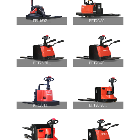
EPL163Z ...
EPT20-30...
EPT25/30...
EPT20-20...
RPE201Z ...
EPT20-20...