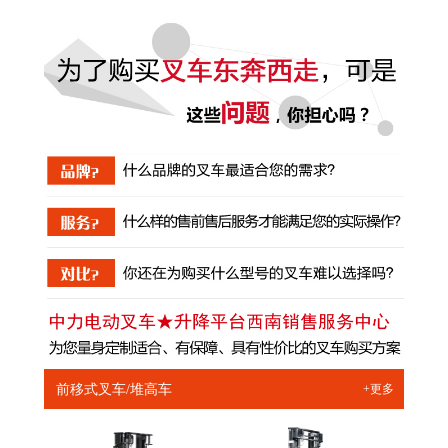
前移式叉车/堆高车
+更多