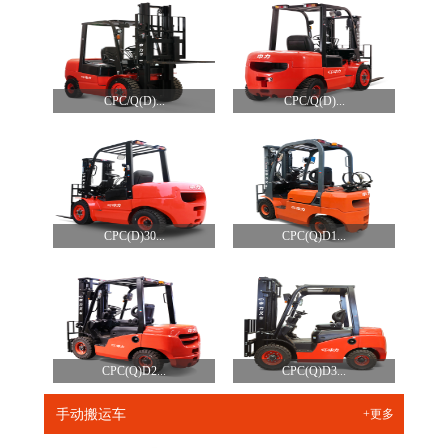
CPC/Q(D)...
CPC/Q(D)...
CPC(D)30...
CPC(Q)D1...
CPC(Q)D2...
CPC(Q)D3...
手动搬运车
+更多