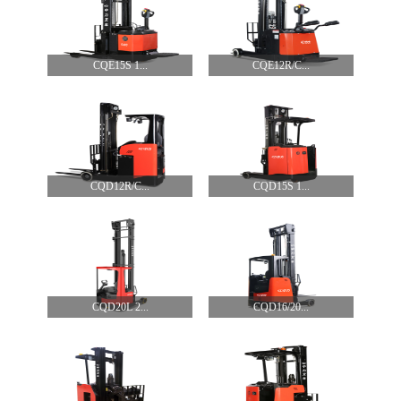
CQE15S 1...
CQE12R/C...
CQD12R/C...
CQD15S 1...
CQD20L 2...
CQD16/20...