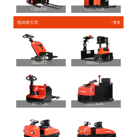
CQD15SS ...
CQD12SSD...
电动牵引车
+更多
QDD10 1....
QDD10/15...
EPT20-30...
QDD30/45...