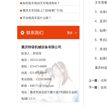
叉车需
如何延长电动叉车电池寿命？
重庆叉车回收上门回收整厂打包
3、自身
手动堆高车是什么呢？
4、是否
5、如
6、售后
重庆特诺机械设备有限公司
7、弄清
联系人：罗经理
8、如
电话：18523126268
座机：023-67144898
重庆特诺
传真：023-67144899
售后热线：13220296898
上一篇：
试用
邮箱：840171147@qq.com
下一篇：
提高
地址：重庆市渝北区兰馨大道2号国际五金机
电城C13-11