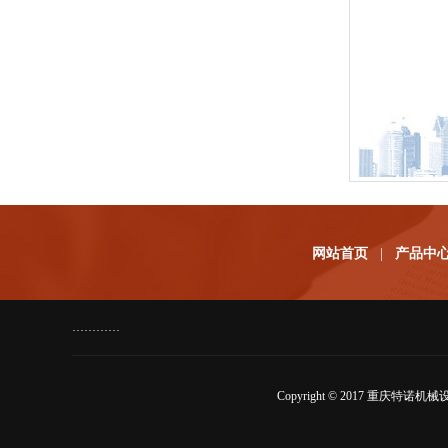
网站首页
|
产品中
…………
Copyright © 2017
重庆特诺机械