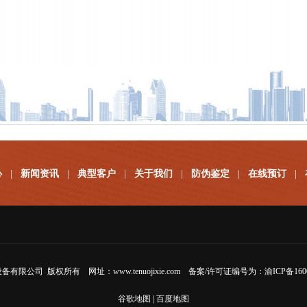
心
|
新闻资讯
|
典型客户
|
关于我们
|
防伪鉴定
|
在线预订
|
设备有限公司
版权所有 网址：
www.tenuojixie.com
备案/许可证编号为：渝ICP备16009
谷歌地图
|
百度地图