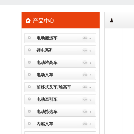
电动搬运车
锂电系列
电动堆高车
电动叉车
前移式叉车/堆高车
电动牵引车
电动拣选车
内燃叉车