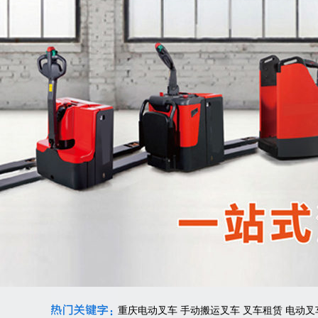
重庆电动叉车
手动搬运叉车
叉车租赁
电动叉