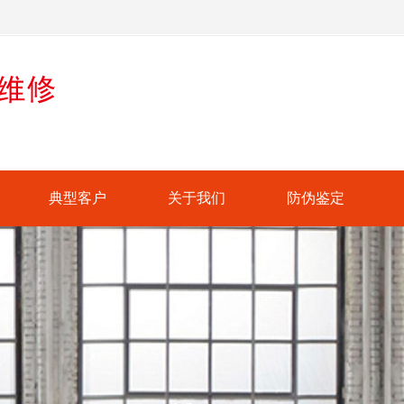
典型客户
关于我们
防伪鉴定