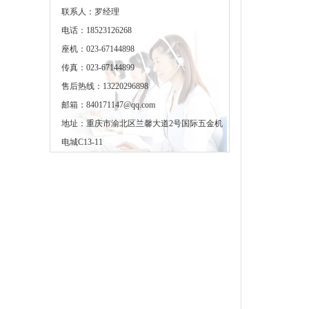
联系人：罗经理
电话：18523126268
座机：023-67144898
传真：023-67144899
售后热线：13220296898
邮箱：840171147@qq.com
地址：重庆市渝北区兰馨大道2号国际五金机
电城C13-11