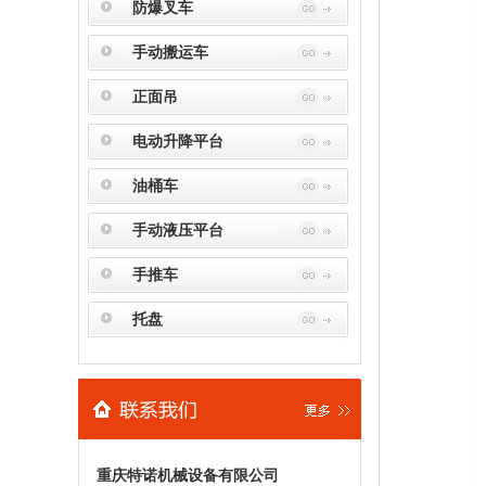
防爆叉车
手动搬运车
正面吊
电动升降平台
油桶车
手动液压平台
手推车
托盘
重庆特诺机械设备有限公司