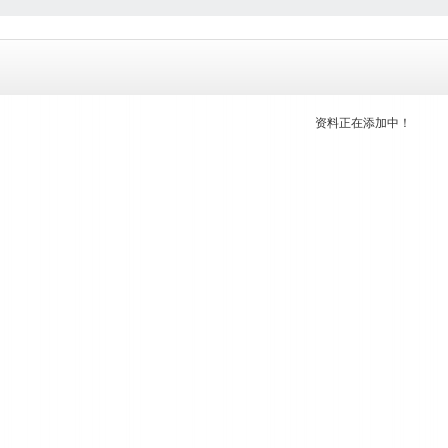
资料正在添加中！