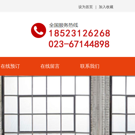
设为首页
|
加入收藏
在线预订
在线留言
联系我们