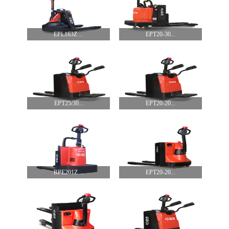
EPL163Z ...
EPT20-30...
EPT25/30...
EPT20-20...
RPE201Z ...
EPT20-20...