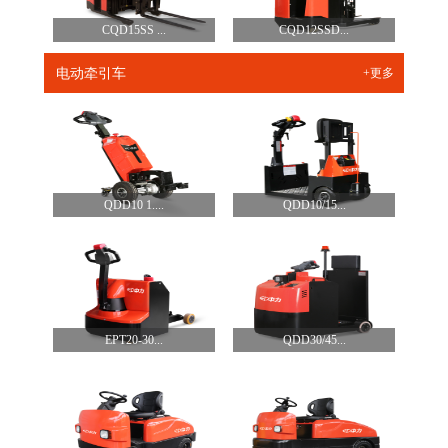
CQD15SS ...
CQD12SSD...
电动牵引车
+更多
QDD10 1....
QDD10/15...
EPT20-30...
QDD30/45...