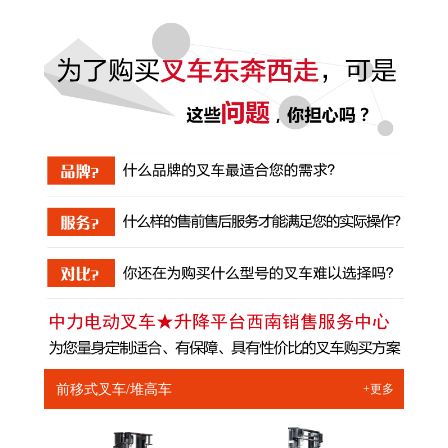
前移式叉车/堆高车
+更多