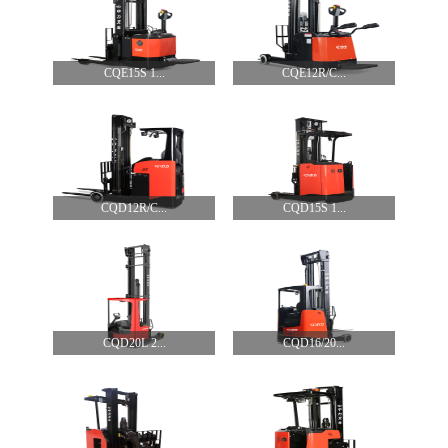
CQE15S 1...
CQE12R/C...
CQD12R/C...
CQD15S 1...
CQD20L 2...
CQD16/20...