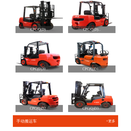
CPC/Q(D)...
CPC/Q(D)...
CPC(D)30...
CPC(Q)D1...
CPC(Q)D2...
CPC(Q)D3...
手动搬运车
+更多