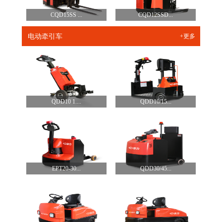
CQD15SS ...
CQD12SSD...
电动牵引车
+更多
QDD10 1....
QDD10/15...
EPT20-30...
QDD30/45...