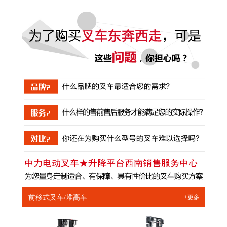
前移式叉车/堆高车
+更多