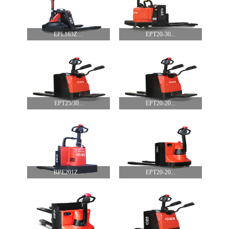
EPL163Z ...
EPT20-30...
EPT25/30...
EPT20-20...
RPE201Z ...
EPT20-20...