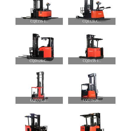
CQE15S 1...
CQE12R/C...
CQD12R/C...
CQD15S 1...
CQD20L 2...
CQD16/20...