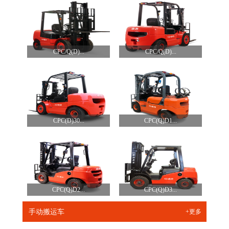
CPC/Q(D)...
CPC/Q(D)...
CPC(D)30...
CPC(Q)D1...
CPC(Q)D2...
CPC(Q)D3...
手动搬运车
+更多