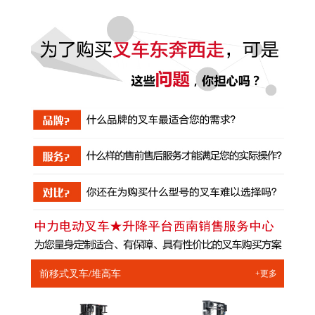
前移式叉车/堆高车
+更多