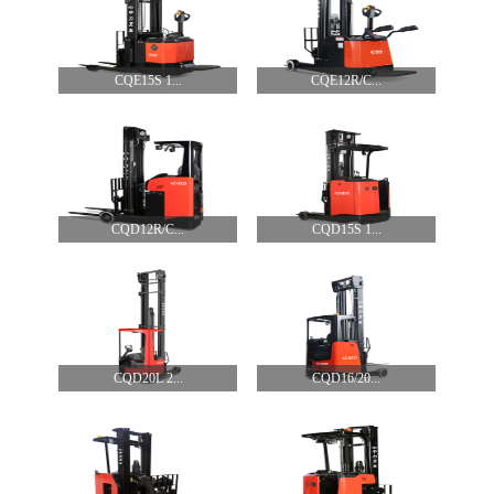
CQE15S 1...
CQE12R/C...
CQD12R/C...
CQD15S 1...
CQD20L 2...
CQD16/20...