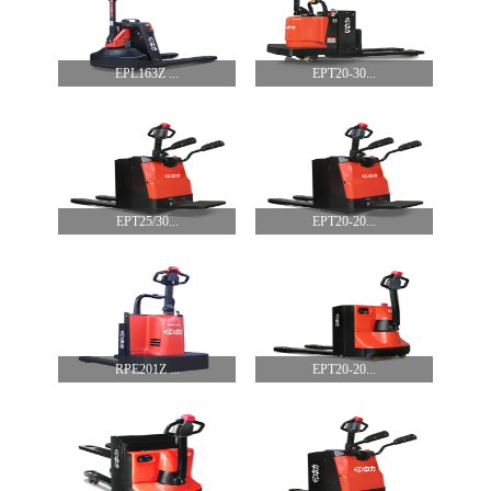
EPL163Z ...
EPT20-30...
EPT25/30...
EPT20-20...
RPE201Z ...
EPT20-20...