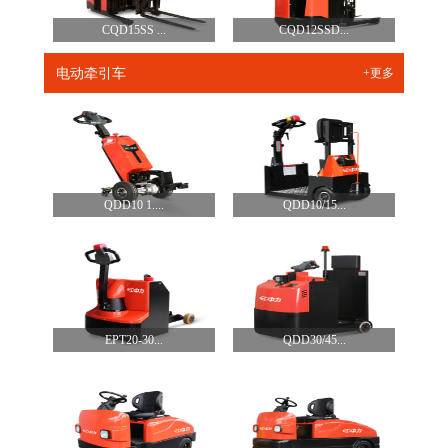
CQD15SS ...
CQD12SSD...
电动牵引车
+更多
QDD10 1....
QDD10/15...
EPT20-30...
QDD30/45...