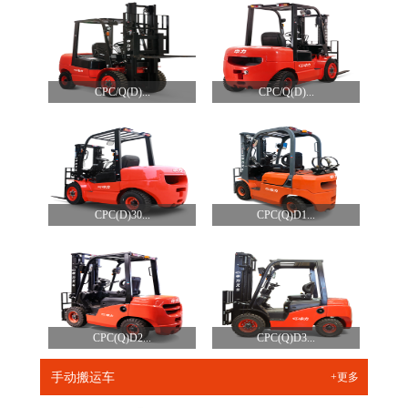
CPC/Q(D)...
CPC/Q(D)...
CPC(D)30...
CPC(Q)D1...
CPC(Q)D2...
CPC(Q)D3...
手动搬运车
+更多