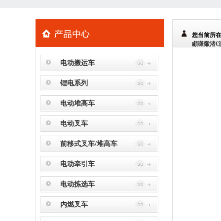
您当前所
顑嗛幑渚€
电动搬运车
锂电系列
电动堆高车
电动叉车
前移式叉车/堆高车
电动牵引车
电动拣选车
内燃叉车