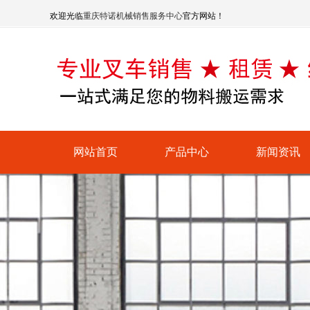
欢迎光临
重庆特诺机械销售服务中心
官方网站！
网站首页
产品中心
新闻资讯