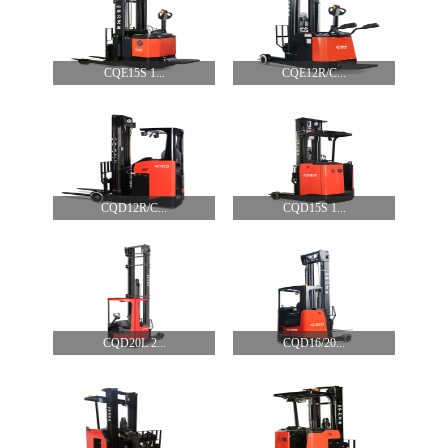
CQE15S 1...
CQE12R/C...
CQD12R/C...
CQD15S 1...
CQD20L 2...
CQD16/20...