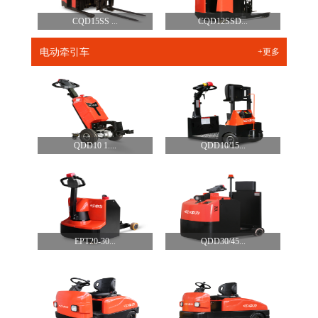
CQD15SS ...
CQD12SSD...
电动牵引车
+更多
QDD10 1....
QDD10/15...
EPT20-30...
QDD30/45...