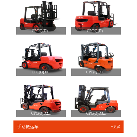
CPC/Q(D)...
CPC/Q(D)...
CPC(D)30...
CPC(Q)D1...
CPC(Q)D2...
CPC(Q)D3...
手动搬运车
+更多