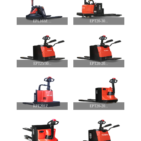
EPL163Z ...
EPT20-30...
EPT25/30...
EPT20-20...
RPE201Z ...
EPT20-20...