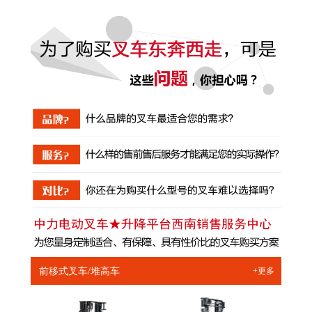
前移式叉车/堆高车
+更多