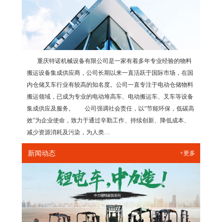
重庆特诺机械设备有限公司是一家有着多年专业经验的物料
搬运设备集成供应商，公司长期以来一直活跃于国际市场，在国
内仓储叉车行业有较高的知名度。公司一直专注于电动仓储物料
搬运领域，已成为专业的电动堆高车、电动搬运车、叉车等设备
集成供应及服务。 公司强调社会责任，以“节能环保，低碳高
效”为企业使命，致力于通过辛勤工作、持续创新、降低成本、
减少资源消耗及污染，为人类…
新闻动态
+更多