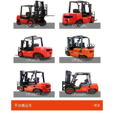
CPC/Q(D)...
CPC/Q(D)...
CPC(D)30...
CPC(Q)D1...
CPC(Q)D2...
CPC(Q)D3...
手动搬运车
+更多