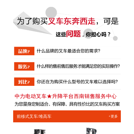
前移式叉车/堆高车
+更多