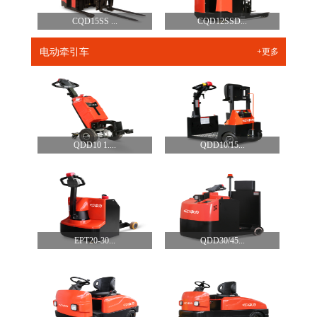
CQD15SS ...
CQD12SSD...
电动牵引车
+更多
QDD10 1....
QDD10/15...
EPT20-30...
QDD30/45...