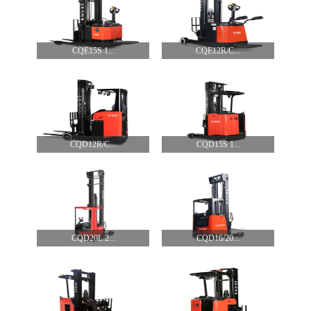
CQE15S 1...
CQE12R/C...
CQD12R/C...
CQD15S 1...
CQD20L 2...
CQD16/20...