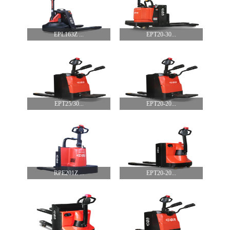
EPL163Z ...
EPT20-30...
EPT25/30...
EPT20-20...
RPE201Z ...
EPT20-20...