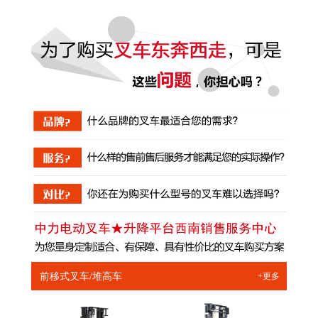
前移式叉车/堆高车
+更多