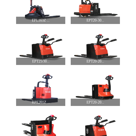
EPL163Z ...
EPT20-30...
EPT25/30...
EPT20-20...
RPE201Z ...
EPT20-20...