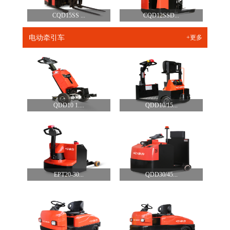
CQD15SS ...
CQD12SSD...
电动牵引车
+更多
QDD10 1....
QDD10/15...
EPT20-30...
QDD30/45...