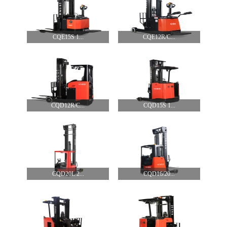
CQE15S 1...
CQE12R/C...
CQD12R/C...
CQD15S 1...
CQD20L 2...
CQD16/20...