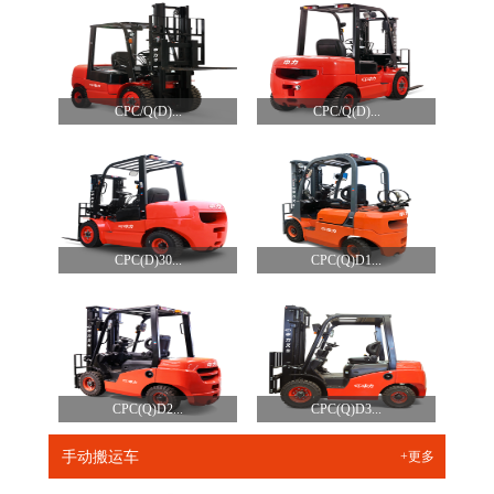
CPC/Q(D)...
CPC/Q(D)...
CPC(D)30...
CPC(Q)D1...
CPC(Q)D2...
CPC(Q)D3...
手动搬运车
+更多