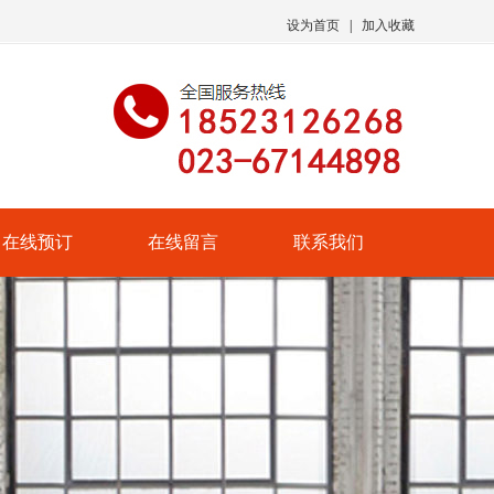
设为首页
|
加入收藏
在线预订
在线留言
联系我们