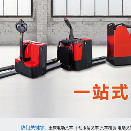
重庆电动叉车
手动搬运叉车
叉车租赁
电动叉