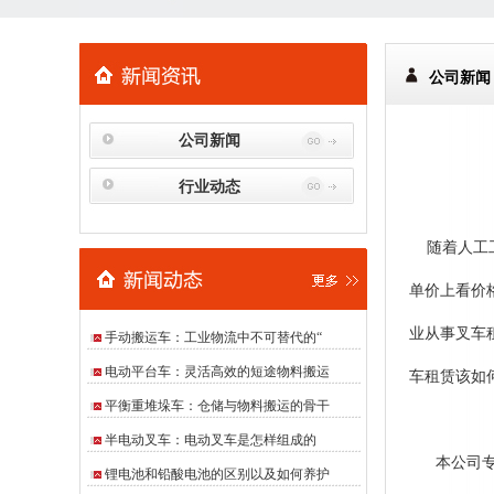
公司新闻
公司新闻
行业动态
随着人工工
单价上看价
业从事叉车
手动搬运车：工业物流中不可替代的“
电动平台车：灵活高效的短途物料搬运
车租赁该如
平衡重堆垛车：仓储与物料搬运的骨干
半电动叉车：电动叉车是怎样组成的
本公司专业
锂电池和铅酸电池的区别以及如何养护