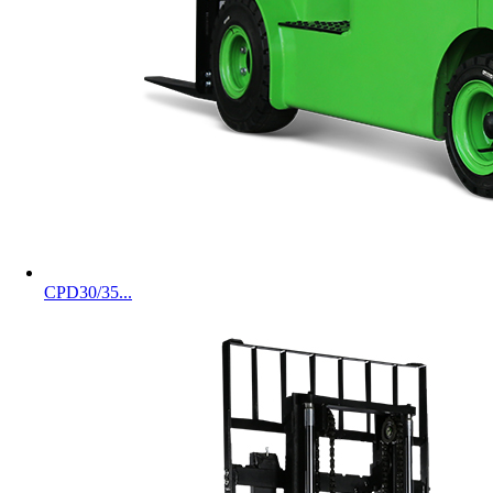
CPD30/35...