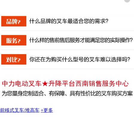
前移式叉车/堆高车
+更多