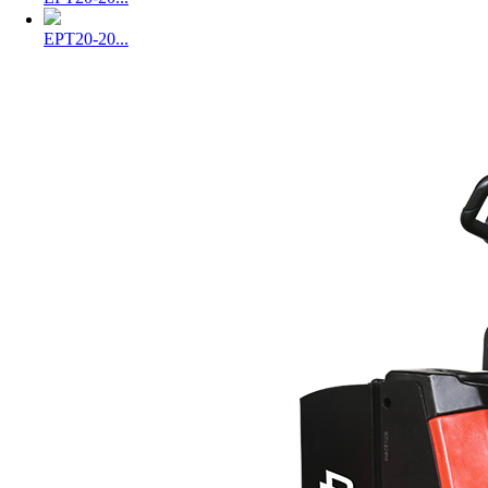
EPT20-20...