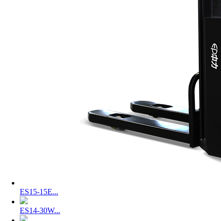
ES15-15E...
ES14-30W...