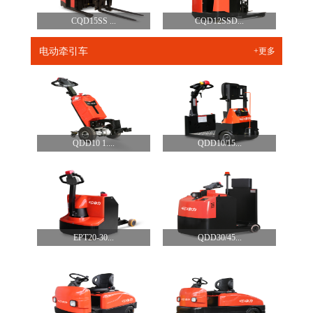
CQD15SS ...
CQD12SSD...
电动牵引车
+更多
QDD10 1....
QDD10/15...
EPT20-30...
QDD30/45...