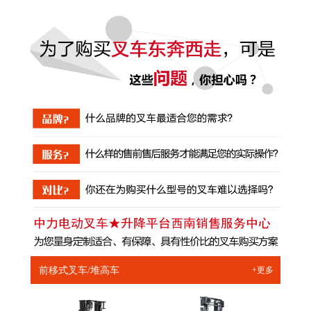
前移式叉车/堆高车
+更多