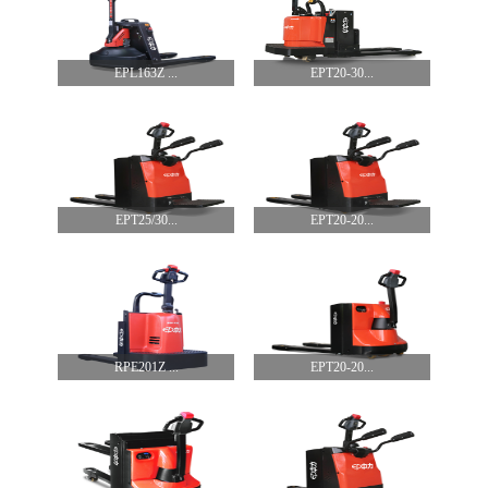
EPL163Z ...
EPT20-30...
EPT25/30...
EPT20-20...
RPE201Z ...
EPT20-20...