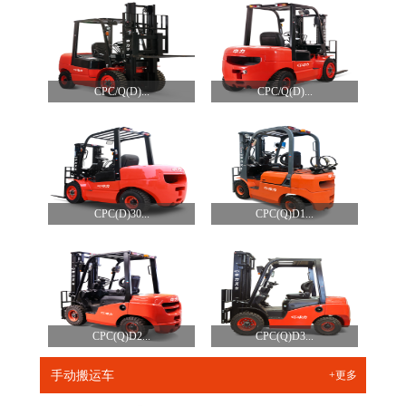
CPC/Q(D)...
CPC/Q(D)...
CPC(D)30...
CPC(Q)D1...
CPC(Q)D2...
CPC(Q)D3...
手动搬运车
+更多