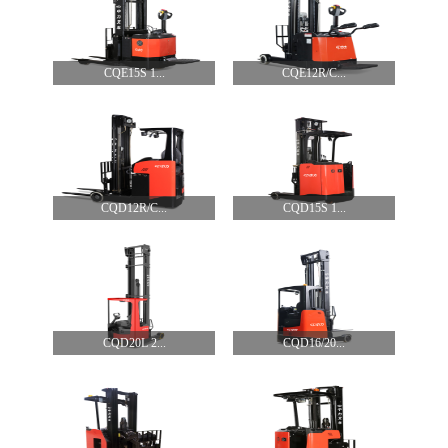
CQE15S 1...
CQE12R/C...
CQD12R/C...
CQD15S 1...
CQD20L 2...
CQD16/20...