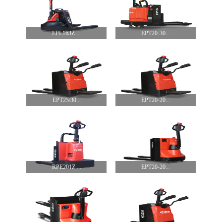
EPL163Z ...
EPT20-30...
EPT25/30...
EPT20-20...
RPE201Z ...
EPT20-20...