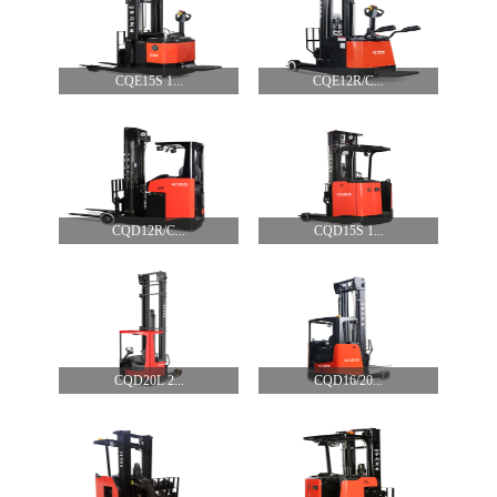
CQE15S 1...
CQE12R/C...
CQD12R/C...
CQD15S 1...
CQD20L 2...
CQD16/20...