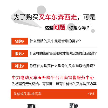
前移式叉车/堆高车
+更多