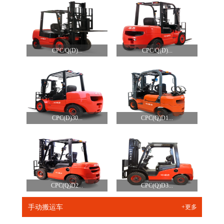
CPC/Q(D)...
CPC/Q(D)...
CPC(D)30...
CPC(Q)D1...
CPC(Q)D2...
CPC(Q)D3...
手动搬运车
+更多