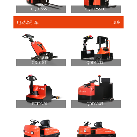
CQD15SS ...
CQD12SSD...
电动牵引车
+更多
QDD10 1....
QDD10/15...
EPT20-30...
QDD30/45...