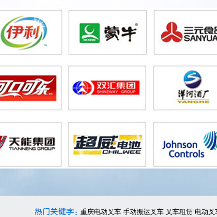
重庆电动叉车
手动搬运叉车
叉车租赁
电动叉