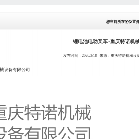
您当前所在的位置
锂电池电动叉车~重庆特诺机
发布时间：2020/3/18 来源：
重庆特诺机械设
机械设备有限公司