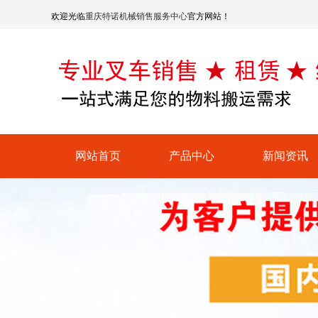
欢迎光临
重庆特诺机械销售服务中心
官方网站！
网站首页
产品中心
新闻资讯