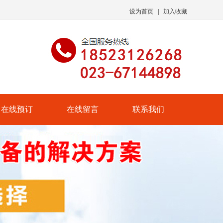
设为首页
|
加入收藏
在线预订
在线留言
联系我们