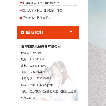
如何延长电动叉车电池寿命？
重庆叉车回收上门回收整厂打包
手动堆高车是什么呢？
重庆特诺机械设备有限公司
联系人：罗经理
电话：18523126268
座机：023-67144898
传真：023-67144899
售后热线：13220296898
邮箱：840171147@qq.com
地址：重庆市渝北区兰馨大道2号国际五金机
电城C13-11