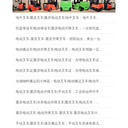
地牛叉车|重庆叉车|重庆电动叉车|地牛叉车：地牛叉车...
托盘堆垛车|电动堆垛车|重庆电动升降叉车：一次双托盘...
电动叉车-重庆叉车-重庆升降叉车：骄阳似火，来台一台...
电动搬运车|电动升降叉车|电动叉车：电动叉车驾驶一定...
电动叉车证|重庆电动叉车|电动叉车证：办理电动叉车证...
电动叉车证|重庆电动叉车|电动叉车证：办理电动叉车操...
仓储物料搬运四大神器：电动叉车|电动搬运叉车|电动升...
电动叉车|重庆电动升降叉车|手动叉车：工业协会呼吁手...
重庆电动叉车|冷库电动升降叉车|重庆叉车|电动叉车：...
重庆电动叉车-电动升降叉车-重庆叉车:重庆电动叉车什...
手动叉车|重庆叉车|液压搬运叉车：手动叉车具体有那几...