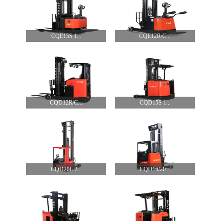
CQE15S 1...
CQE12R/C...
CQD12R/C...
CQD15S 1...
CQD20L 2...
CQD16/20...