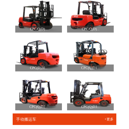
CPC/Q(D)...
CPC/Q(D)...
CPC(D)30...
CPC(Q)D1...
CPC(Q)D2...
CPC(Q)D3...
手动搬运车
+更多