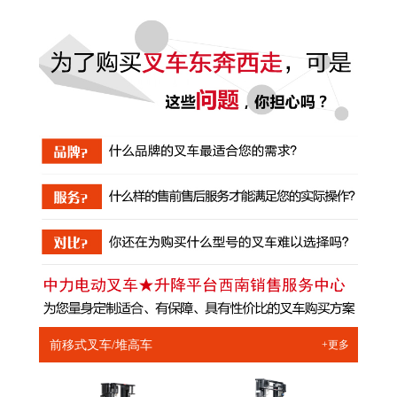
前移式叉车/堆高车
+更多