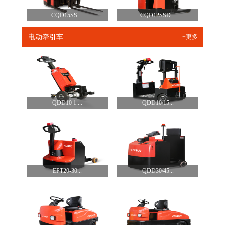
CQD15SS ...
CQD12SSD...
电动牵引车
+更多
QDD10 1....
QDD10/15...
EPT20-30...
QDD30/45...