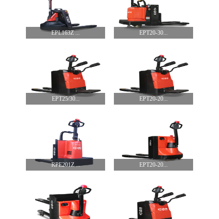
EPL163Z ...
EPT20-30...
EPT25/30...
EPT20-20...
RPE201Z ...
EPT20-20...