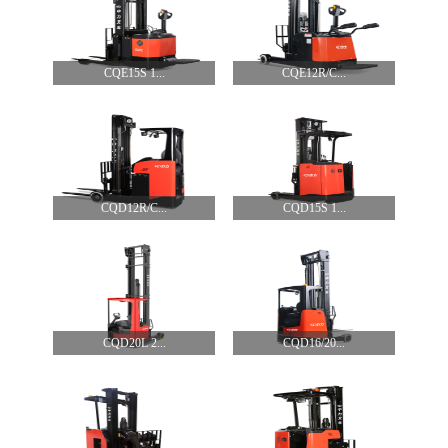
CQE15S 1...
CQE12R/C...
CQD12R/C...
CQD15S 1...
CQD20L 2...
CQD16/20...