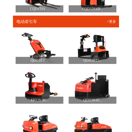
CQD15SS ...
CQD12SSD...
电动牵引车
+更多
QDD10 1....
QDD10/15...
EPT20-30...
QDD30/45...