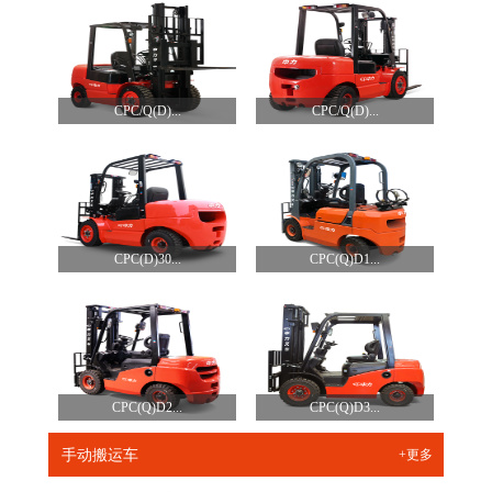
CPC/Q(D)...
CPC/Q(D)...
CPC(D)30...
CPC(Q)D1...
CPC(Q)D2...
CPC(Q)D3...
手动搬运车
+更多