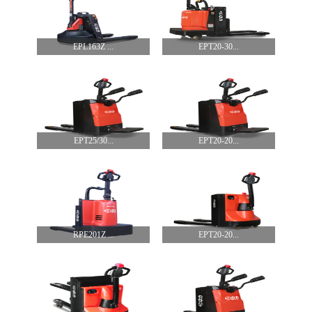
EPL163Z ...
EPT20-30...
EPT25/30...
EPT20-20...
RPE201Z ...
EPT20-20...