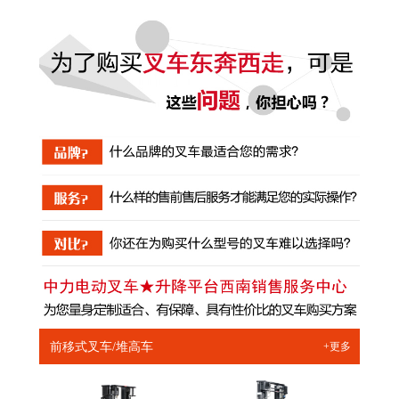
前移式叉车/堆高车
+更多