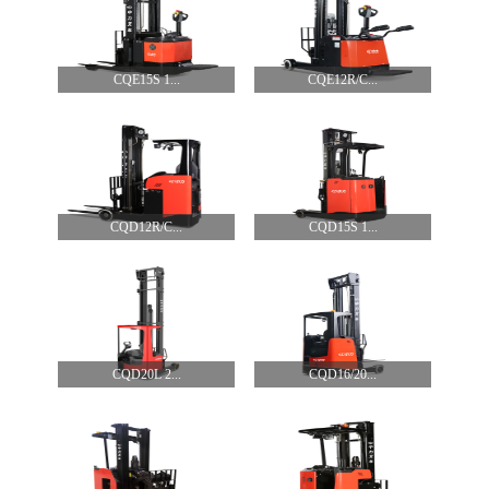
CQE15S 1...
CQE12R/C...
CQD12R/C...
CQD15S 1...
CQD20L 2...
CQD16/20...