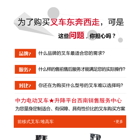
前移式叉车/堆高车
+更多