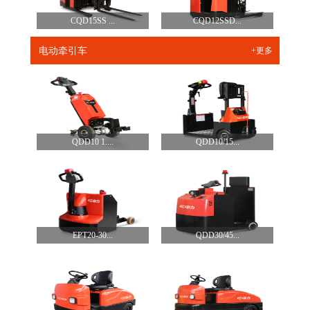
CQD15SS ...
CQD12SSD...
电动牵引车
+更多
QDD10 1....
QDD10/15...
EPT20-30...
QDD30/45...