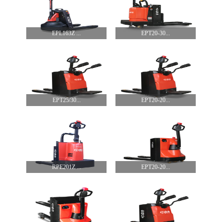
EPL163Z ...
EPT20-30...
EPT25/30...
EPT20-20...
RPE201Z ...
EPT20-20...