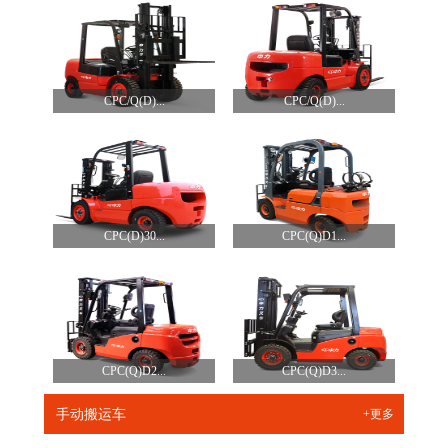
CPC/Q(D)...
CPC/Q(D)...
CPC(D)30...
CPC(Q)D1...
CPC(Q)D2...
CPC(Q)D3...
手动搬运车
+更多