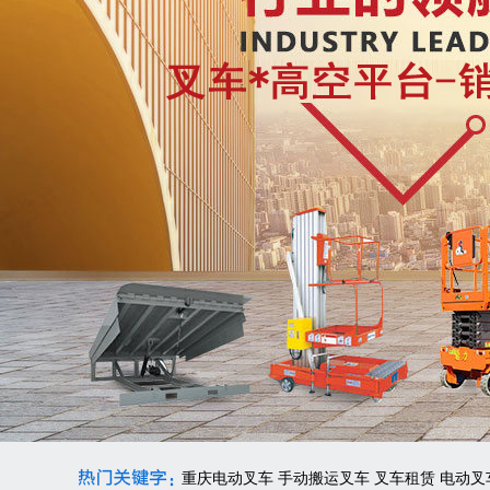
重庆电动叉车
手动搬运叉车
叉车租赁
电动叉