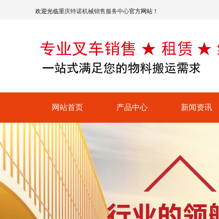
欢迎光临
重庆特诺机械销售服务中心
官方网站！
网站首页
产品中心
新闻资讯