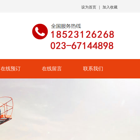
设为首页
|
加入收藏
在线预订
在线留言
联系我们